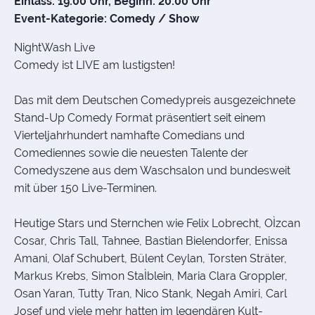
Einlass: 19:00 Uhr, Beginn: 20:00 Uhr
Event-Kategorie: Comedy / Show
NightWash Live
Comedy ist LIVE am lustigsten!
Das mit dem Deutschen Comedypreis ausgezeichnete
Stand-Up Comedy Format präsentiert seit einem
Vierteljahrhundert namhafte Comedians und
Comediennes sowie die neuesten Talente der
Comedyszene aus dem Waschsalon und bundesweit
mit über 150 Live-Terminen.
Heutige Stars und Sternchen wie Felix Lobrecht, OÌzcan
Cosar, Chris Tall, Tahnee, Bastian Bielendorfer, Enissa
Amani, Olaf Schubert, Bülent Ceylan, Torsten Sträter,
Markus Krebs, Simon StaÌblein, Maria Clara Groppler,
Osan Yaran, Tutty Tran, Nico Stank, Negah Amiri, Carl
Josef und viele mehr hatten im legendären Kult-